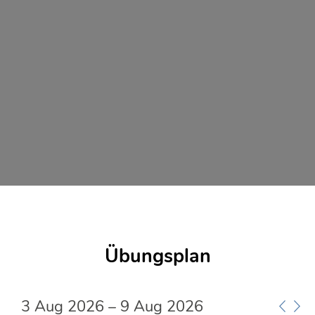
0
00
1
00
2
00
3
00
4
00
5
00
Übungsplan
6
00
7
00
3 Aug 2026 – 9 Aug 2026