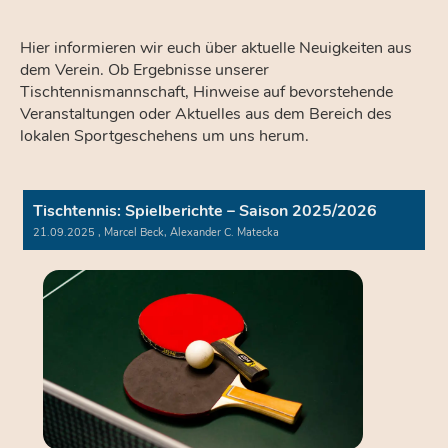
0
i
g
er
rä
2
2
1
c
e
al
fti
0
0
3
h
n
s
Hier informieren wir euch über aktuelle Neuigkeiten aus
g
1
1
–
,
dl
P
u
2
7
dem Verein. Ob Ergebnisse unserer
2
a
ic
a
n
0
b
h
ar
Tischtennismannschaft, Hinweise auf bevorstehende
g
1
J
e
Veranstaltungen oder Aktuelles aus dem Bereich des
5
a
a
lokalen Sportgeschehens um uns herum.
h
b
r
1
g
5
a
Ja
n
hr
Tischtennis: Spielberichte – Saison 2025/2026
g
e
2
21.09.2025
, Marcel Beck, Alexander C. Matecka
0
0
9